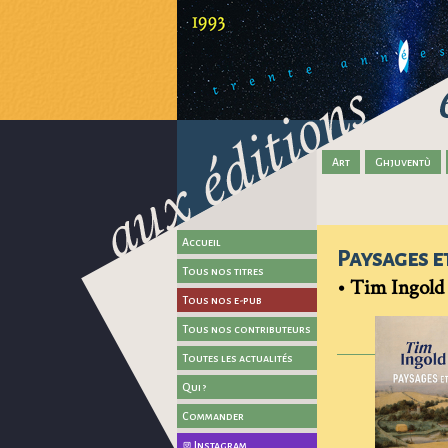
Art
Ghjuventù
Accueil
Paysages e
Tous nos titres
•
Tim Ingold
Tous nos e-pub
Tous nos contributeurs
Toutes les actualités
Qui ?
Commander
Instagram