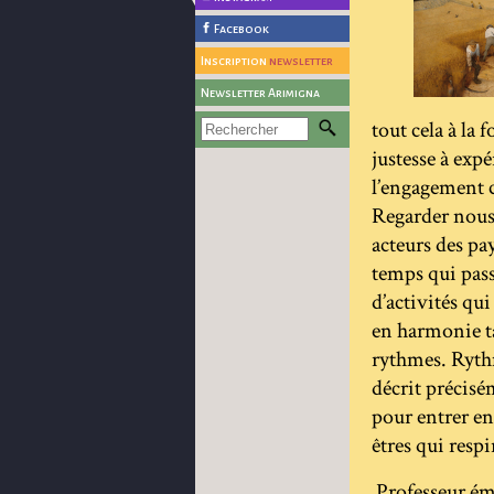
Facebook
Inscription
newsletter
Newsletter Arimigna
tout cela à la 
justesse à exp
l’engagement c
Regarder nous
acteurs des pay
temps qui passe
d’activités qui
en harmonie ta
rythmes. Ryth
décrit précisé
pour entrer en
êtres qui respi
Professeur émé