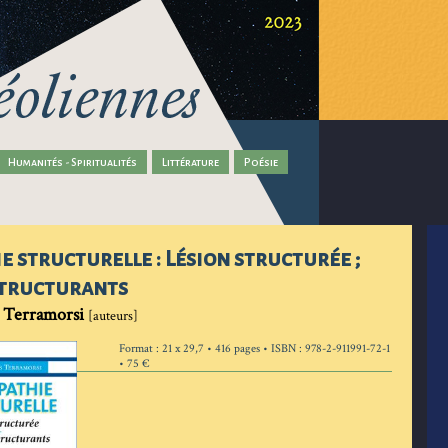
Humanités - Spiritualités
Littérature
Poésie
e structurelle : Lésion structurée ;
structurants
 Terramorsi
[auteurs]
Format : 21 x 29,7 • 416 pages • ISBN : 978-2-911991-72-1
• 75 €