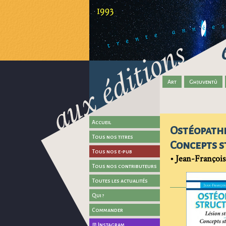
Art
Ghjuventù
Accueil
Ostéopathi
Tous nos titres
Concepts 
Tous nos e-pub
•
Jean-François
Tous nos contributeurs
Toutes les actualités
Qui ?
Commander
Instagram