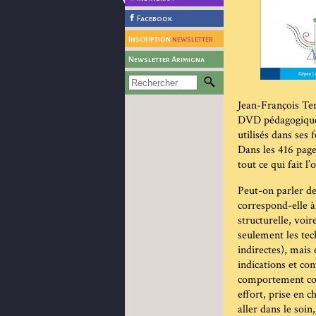
Facebook
Inscription
newsletter
Newsletter Arimigna
Jean-François Ter
DVD pédagogiques,
utilisés dans ses 
Dans les 416 page
tout ce qui fait l’
Peut-on parler de
correspond-elle à
structurelle, voir
seulement les tech
indirectes), mais
indications et con
comportement com
effort, prise en 
aller dans le soin,