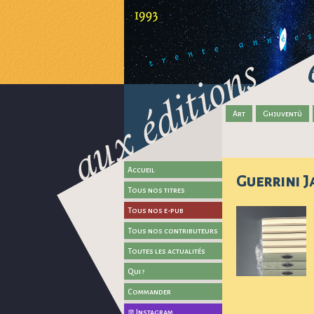
Art
Ghjuventù
Accueil
Guerrini J
Tous nos titres
Tous nos e-pub
Tous nos contributeurs
Toutes les actualités
Qui ?
Commander
Instagram