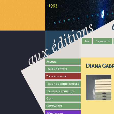
Art
Ghjuventù
Accueil
Diana Gabr
Tous nos titres
Tous nos e-pub
Tous nos contributeurs
Toutes les actualités
Qui ?
Commander
Instagram