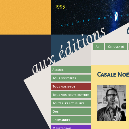
Art
Ghjuventù
Accueil
Casale Noë
Tous nos titres
Tous nos e-pub
Tous nos contributeurs
Toutes les actualités
Qui ?
Commander
Instagram