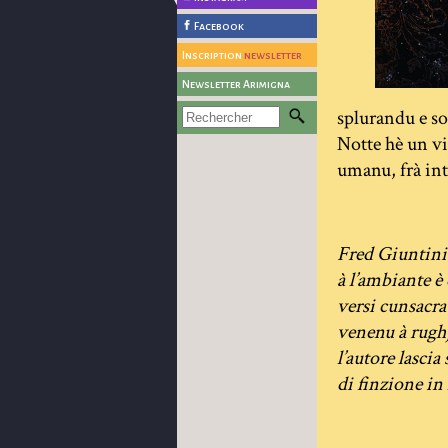
Facebook
Inscription
newsletter
Newsletter Arimigna
splurandu e so
Notte hè un vi
umanu, frà int
Fred Giuntini 
à l’ambiante è 
versi cunsacra
venenu à rughj
l’autore lascia
di finzione in