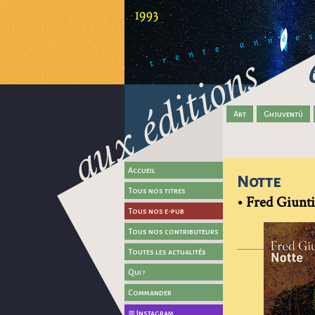
Art
Ghjuventù
Accueil
Notte
Tous nos titres
•
Fred Giunti
Tous nos e-pub
Tous nos contributeurs
Toutes les actualités
Qui ?
Commander
Instagram